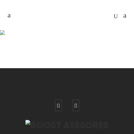
LABORAL
Home
>
Asesoramiento y gestión
laboral
>
laboral