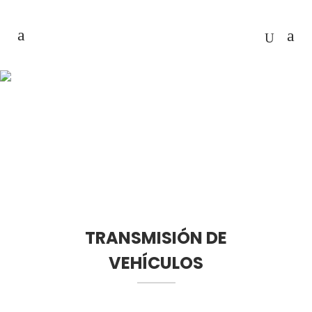
TRANSMISIÓN DE
VEHÍCULOS
Home
>
Servicios
>
Transmisión de vehículos
TRANSMISIÓN DE
VEHÍCULOS